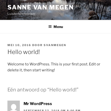
Ga
SANNE VAN MEGEN
naar
Luisterkindwerker
de
inhoud
Menu
GEPLAATST
MEI 10, 2016
DOOR
SVANMEGEN
OP
Hello world!
Welcome to WordPress. This is your first post. Edit or
delete it, then start writing!
Eén antwoord op “Hello world!”
Mr WordPress
SEPTEMBER 22, 2018 OM 8:00 PM